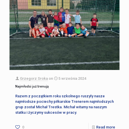
Grzegorz Sroka
on
5 września 2024
Najmłodsi już trenują
Razem z początkiem roku szkolnego ruszyły nasze
najmłodsze pociechy piłkarskie Trenerem najmłodszych
grup został Michał Trestka. Michał witamy na naszym
statku i życzymy sukcesów w pracy.
0
Read more