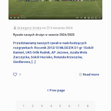
Grzegorz Sroka
on
9 sierpnia 2024
Rywale naszych drużyn w sezonie 2024/2025
Przedstawiamy naszych rywali w nadchodzących
rozgrywkach: Rocznik 2012/13 MŁODZIK D1 gr 1Sokół
Kamień, UKS Orlik Rudnik, AP Jeżowe, Azalia Wola
Zarczycka, Sokół Hucisko, Rotunda Krzeszów,
Giedlarowa,
[…]
0
Read more
Prev page
1
2
3
4
5
6
7
8