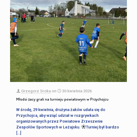
Grzegorz Sroka
on
30 kwietnia 2026
Młodsi żacy grali na turnieju powiatowym w Przychojcu
W środę, 29 kwietnia, drużyna żaków udała się do
Przychojca, aby wziąć udział w rozgrywkach
organizowanych przez Powiatowe Zrzeszenie
Zespołów Sportowych w Leżajsku.
Turniej był bardzo
[…]