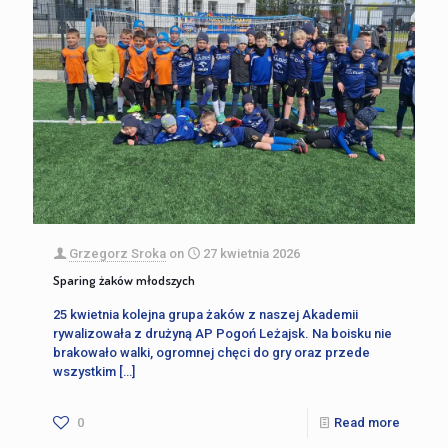
Grzegorz Sroka
on
27 kwietnia 2026
Sparing żaków młodszych
25 kwietnia kolejna grupa żaków z naszej Akademii
rywalizowała z drużyną AP Pogoń Leżajsk. Na boisku nie
brakowało walki, ogromnej chęci do gry oraz przede
wszystkim
[…]
0
Read more