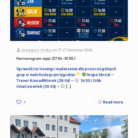
Grzegorz Sroka
on
27 kwietnia 2026
Harmonogram zajęć (27.04.–01.05.)
Sprawdźcie treningi i wydarzenia dla poszczególnych
grup w nadchodzącym tygodniu
Grupa Skrzat –
Trener KonradWtorek (28.04) –
16:30 | Orlik
UniaCzwartek (30.04) –
[…]
0
Read more