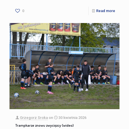
0
Read more
Grzegorz Sroka
on
30 kwietnia 2026
Trampkarze znowu zwycięzcy (wideo)