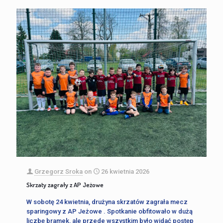
Grzegorz Sroka
on
26 kwietnia 2026
Skrzaty zagrały z AP Jeżowe
W sobotę 24 kwietnia, drużyna skrzatów zagrała mecz
sparingowy z AP Jeżowe . Spotkanie obfitowało w dużą
liczbę bramek, ale przede wszystkim było widać postęp