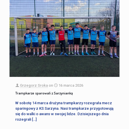
Grzegorz Sroka
on
16 marca 2026
Trampkarze sparowali z Sarzynianką
W sobotę 14 marca drużyna trampkarzy rozegrała mecz
sparingowy z KS Sarzyna. Nasi trampkarze przygotowują
się do walki o awans w swojej lidze. Dzisiejszego dnia
rozegrali
[…]