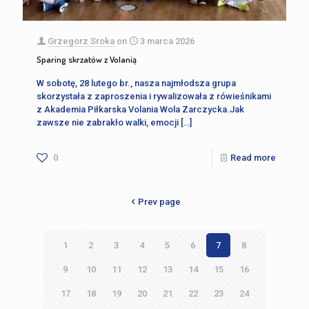
Grzegorz Sroka
on
3 marca 2026
Sparing skrzatów z Volanią
W sobotę, 28 lutego br., nasza najmłodsza grupa
skorzystała z zaproszenia i rywalizowała z rówieśnikami
z Akademia Piłkarska Volania Wola Zarczycka.Jak
zawsze nie zabrakło walki, emocji
[…]
0
Read more
Prev page
1
2
3
4
5
6
7
8
9
10
11
12
13
14
15
16
17
18
19
20
21
22
23
24