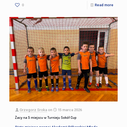
0
Read more
Grzegorz Sroka
on
15 marca 2026
Żacy na 5 miejscu w Turnieju Sokół Cup