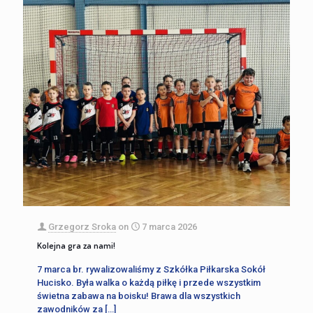
Grzegorz Sroka
on
7 marca 2026
Kolejna gra za nami!
7 marca br. rywalizowaliśmy z Szkółka Piłkarska Sokół
Hucisko. Była walka o każdą piłkę i przede wszystkim
świetna zabawa na boisku! Brawa dla wszystkich
zawodników za
[…]