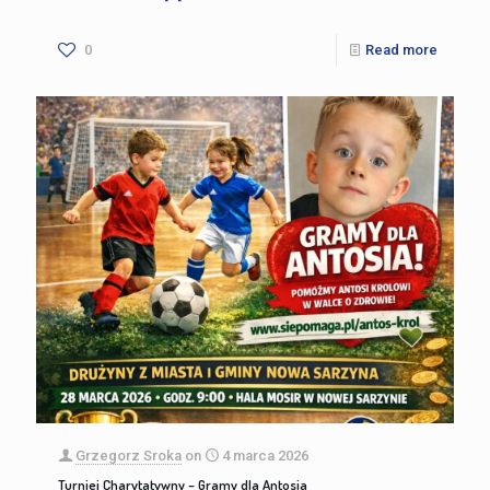
0
Read more
Grzegorz Sroka
on
4 marca 2026
Turniej Charytatywny – Gramy dla Antosia