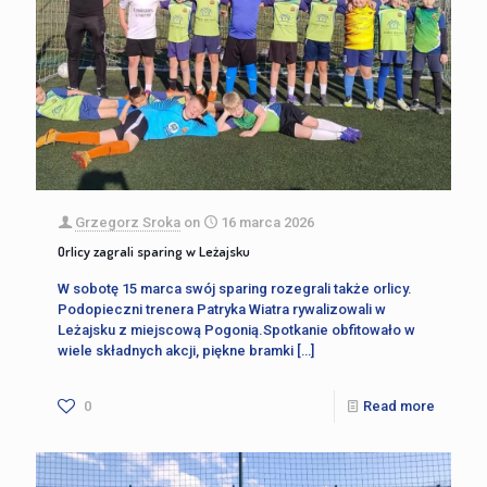
Grzegorz Sroka
on
16 marca 2026
Orlicy zagrali sparing w Leżajsku
W sobotę 15 marca swój sparing rozegrali także orlicy.
Podopieczni trenera Patryka Wiatra rywalizowali w
Leżajsku z miejscową Pogonią.Spotkanie obfitowało w
wiele składnych akcji, piękne bramki
[…]
0
Read more