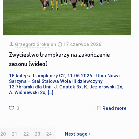
Grzegorz Sroka
on
17 czerwca 2026
Zwycięstwo trampkarzy na zakończenie
sezonu (wideo)
18 kolejka trampkarzy C2, 11.06.2026 r.Unia Nowa
Sarzyna – Stal Stalowa Wola III dziewczyny
13:7bramki dla Unii: J. Gnatek 3x, K. Jeziorowski 2x,
A. Wiśniewski 2x,
[…]
0
Read more
20
21
22
23
24
Next page