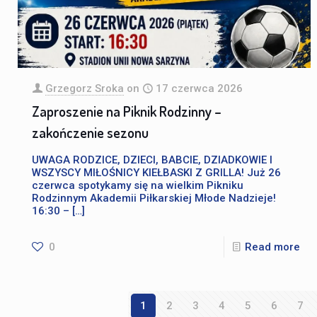
Grzegorz Sroka
on
17 czerwca 2026
Zaproszenie na Piknik Rodzinny –
zakończenie sezonu
UWAGA RODZICE, DZIECI, BABCIE, DZIADKOWIE I
WSZYSCY MIŁOŚNICY KIEŁBASKI Z GRILLA! Już 26
czerwca spotykamy się na wielkim Pikniku
Rodzinnym Akademii Piłkarskiej Młode Nadzieje!
16:30 –
[…]
0
Read more
1
2
3
4
5
6
7