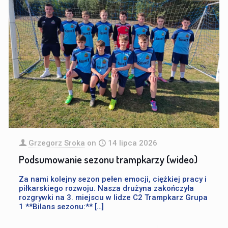
Grzegorz Sroka
on
14 lipca 2026
Podsumowanie sezonu trampkarzy (wideo)
Za nami kolejny sezon pełen emocji, ciężkiej pracy i
piłkarskiego rozwoju. Nasza drużyna zakończyła
rozgrywki na 3. miejscu w lidze C2 Trampkarz Grupa
1 **Bilans sezonu:**
[…]