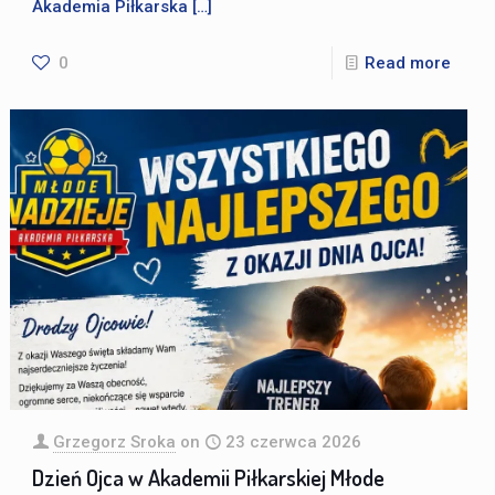
Akademia Piłkarska
[…]
0
Read more
Grzegorz Sroka
on
23 czerwca 2026
Dzień Ojca w Akademii Piłkarskiej Młode