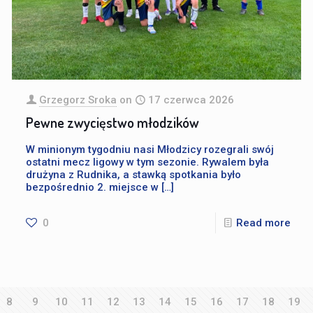
Grzegorz Sroka
on
17 czerwca 2026
Pewne zwycięstwo młodzików
W minionym tygodniu nasi Młodzicy rozegrali swój
ostatni mecz ligowy w tym sezonie. Rywalem była
drużyna z Rudnika, a stawką spotkania było
bezpośrednio 2. miejsce w
[…]
0
Read more
8
9
10
11
12
13
14
15
16
17
18
19