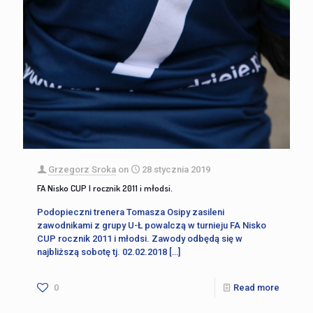
Grzegorz Sroka
on
28 stycznia 2019
FA Nisko CUP I rocznik 2011 i młodsi.
Podopieczni trenera Tomasza Osipy zasileni
zawodnikami z grupy U-Ł powalczą w turnieju FA Nisko
CUP rocznik 2011 i młodsi. Zawody odbędą się w
najbliższą sobotę tj. 02.02.2018
[…]
0
Read more