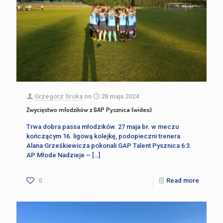
Grzegorz Sroka
on
28 maja 2024
Zwycięstwo młodzików z GAP Pysznica (wideo)
Trwa dobra passa młodzików. 27 maja br. w meczu
kończącym 16. ligową kolejkę, podopieczni trenera
Alana Grześkiewicza pokonali GAP Talent Pysznica 6:3.
AP Młode Nadzieje –
[…]
0
Read more