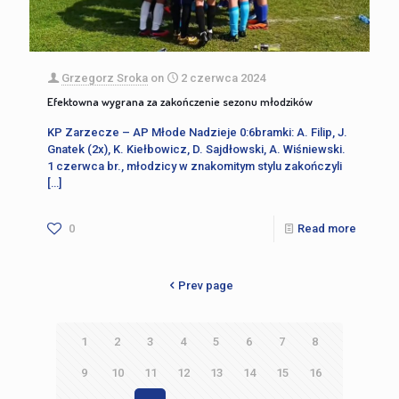
Grzegorz Sroka
on
2 czerwca 2024
Efektowna wygrana za zakończenie sezonu młodzików
KP Zarzecze – AP Młode Nadzieje 0:6bramki: A. Filip, J.
Gnatek (2x), K. Kiełbowicz, D. Sajdłowski, A. Wiśniewski.
1 czerwca br., młodzicy w znakomitym stylu zakończyli
[…]
0
Read more
Prev page
1
2
3
4
5
6
7
8
9
10
11
12
13
14
15
16