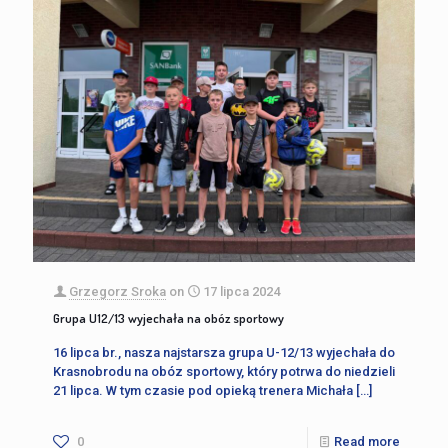
Grzegorz Sroka
on
17 lipca 2024
Grupa U12/13 wyjechała na obóz sportowy
16 lipca br., nasza najstarsza grupa U-12/13 wyjechała do
Krasnobrodu na obóz sportowy, który potrwa do niedzieli
21 lipca. W tym czasie pod opieką trenera Michała
[…]
0
Read more