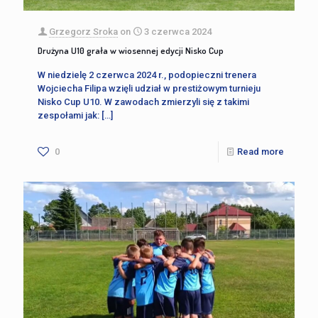
Grzegorz Sroka
on
3 czerwca 2024
Drużyna U10 grała w wiosennej edycji Nisko Cup
W niedzielę 2 czerwca 2024 r., podopieczni trenera
Wojciecha Filipa wzięli udział w prestiżowym turnieju
Nisko Cup U10. W zawodach zmierzyli się z takimi
zespołami jak:
[…]
0
Read more