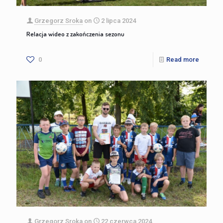
Grzegorz Sroka
on
2 lipca 2024
Relacja wideo z zakończenia sezonu
0
Read more
Grzegorz Sroka
on
22 czerwca 2024