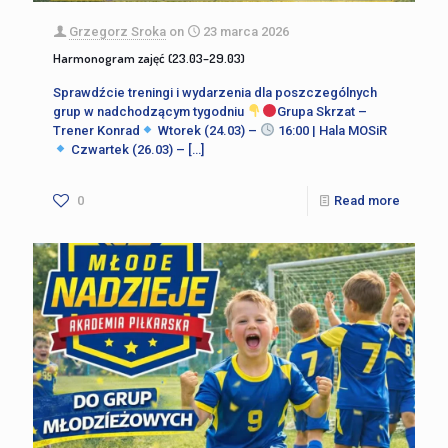
Grzegorz Sroka
on
23 marca 2026
Harmonogram zajęć (23.03–29.03)
Sprawdźcie treningi i wydarzenia dla poszczególnych
grup w nadchodzącym tygodniu
Grupa Skrzat –
Trener Konrad
Wtorek (24.03) –
16:00 | Hala MOSiR
Czwartek (26.03) –
[…]
0
Read more