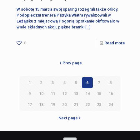
W sobotę 15 marca swój sparing rozegrali także orlicy.
Podopieczni trenera Patryka Wiatra rywalizowali w
Leżajsku z miejscową Pogonią.Spotkanie obfitowało w
wiele składnych akcji, piękne bramki
[…]
0
Read more
Prev page
1
2
3
4
5
6
7
8
9
10
11
12
13
14
15
16
17
18
19
20
21
22
23
24
Next page