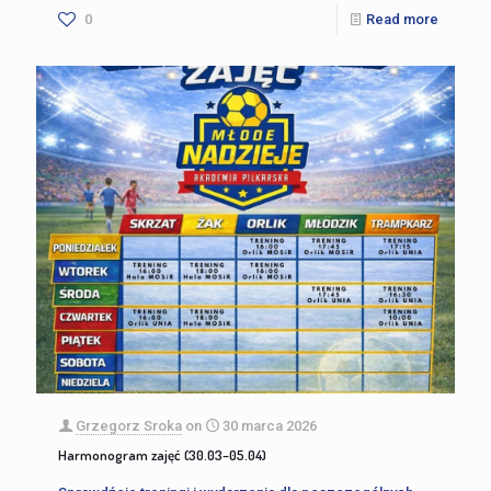
0
Read more
Grzegorz Sroka
on
30 marca 2026
Harmonogram zajęć (30.03–05.04)