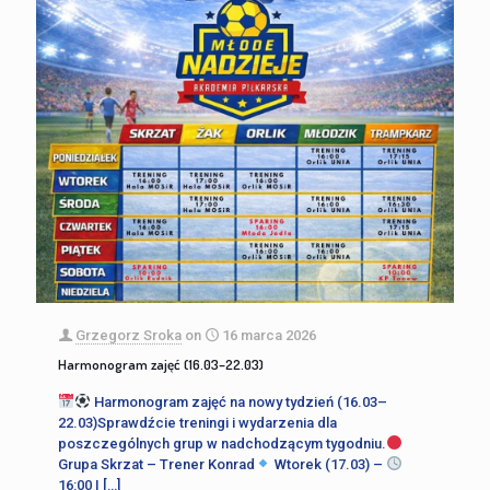
Grzegorz Sroka
on
16 marca 2026
Harmonogram zajęć (16.03–22.03)
Harmonogram zajęć na nowy tydzień (16.03–
22.03)Sprawdźcie treningi i wydarzenia dla
poszczególnych grup w nadchodzącym tygodniu.
Grupa Skrzat – Trener Konrad
Wtorek (17.03) –
16:00 |
[…]