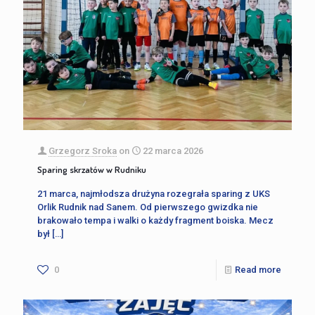
Grzegorz Sroka
on
22 marca 2026
Sparing skrzatów w Rudniku
21 marca, najmłodsza drużyna rozegrała sparing z UKS
Orlik Rudnik nad Sanem. Od pierwszego gwizdka nie
brakowało tempa i walki o każdy fragment boiska. Mecz
był
[…]
0
Read more