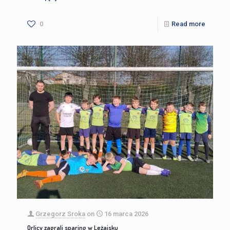
0
Read more
Grzegorz Sroka
on
16 marca 2026
Orlicy zagrali sparing w Leżajsku