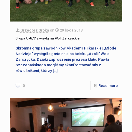
Grzegorz Sroka
on
29 lipca 2018
Grupa U-6/7 z wizytą na Woli Zarczyckiej
Skromna grupa zawodników Akademii Piłkarskiej „Młode
Nadzieje” wystąpiła gościnnie na boisku „Azalii” Wola
Zarczycka. Dzięki zaproszeniu prezesa klubu Pawła
Szczepańskiego mogliśmy skonfrontować siły z
rówieśnikami, którzy
[…]
0
Read more