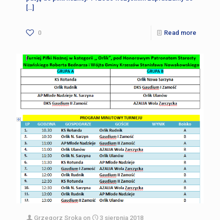
[…]
0
Read more
Grzegorz Sroka
on
3 sierpnia 2018