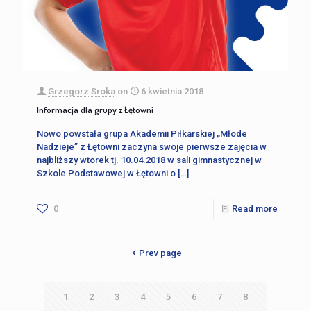
Grzegorz Sroka
on
6 kwietnia 2018
Informacja dla grupy z Łętowni
Nowo powstała grupa Akademii Piłkarskiej „Młode
Nadzieje” z Łętowni zaczyna swoje pierwsze zajęcia w
najbliższy wtorek tj. 10.04.2018 w sali gimnastycznej w
Szkole Podstawowej w Łętowni o
[…]
0
Read more
Prev page
1
2
3
4
5
6
7
8