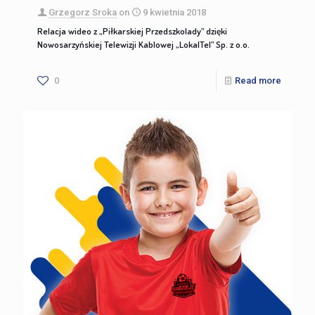
Grzegorz Sroka
on
9 kwietnia 2018
Relacja wideo z „Piłkarskiej Przedszkolady” dzięki
Nowosarzyńskiej Telewizji Kablowej „LokalTel” Sp. z o.o.
0
Read more