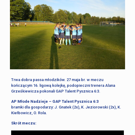
Trwa dobra passa młodzików. 27 maja br. w meczu
kończącym 16. ligową kolejkę, podopieczni trenera Alana
Grześkiewicza pokonali GAP Talent Pysznica 6:3.
AP Młode Nadzieje – GAP Talent Pysznica 6:3
bramki dla gospodarzy: J. Gnatek (2x), K. Jeziorowski (2x), K.
Kiełbowicz, O. Rola.
Skrót meczu: