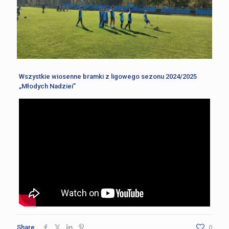
Wszystkie wiosenne bramki z ligowego sezonu 2024/2025
„Młodych Nadziei”
Share
0