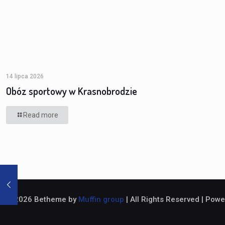
14 lipca 2026
Obóz sportowy w Krasnobrodzie
Read more
© 2026 Betheme by
Muffin group
| All Rights Reserved | Pow