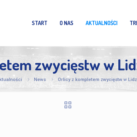
START
O NAS
AKTUALNOŚCI
TR
letem zwycięstw w Li
ktualności
News
Orlicy z kompletem zwycięstw w Lid