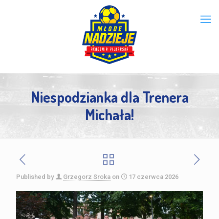
Niespodzianka dla Trenera
Michała!
Published by
Grzegorz Sroka
on
17 czerwca 2026