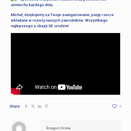
uśmiechu każdego dnia.
Michał, dziękujemy za Twoje zaangażowanie, pasję i serce
wkładane w rozwój naszych zawodników. Wszystkiego
najlepszego z okazji 28. urodzin!
Share
0
Grzegorz Sroka