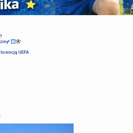
ć?
ziny!
licencją UEFA