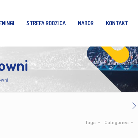
ENINGI
STREFA RODZICA
NABÓR
KONTAKT
towni
owni
Tags
Categories