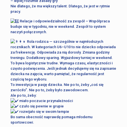
– lepiej rozumie zasady gry
Nie dlatego, że ma większy talent. Dlatego, że jest w rytmie
pracy.
Relacje i odpowiedzialność za zespół – Współpraca
buduje się w tygodniu, nie w weekend. Zespół to system
naczyń połączonych.
Rola rodzica — szczególnie w najmłodszych
rocznikach. W kategoriach U6–U10 to nie dziecko odpowiada
za frekwencję. Odpowiada za nią dorosły. Zmiana godziny
treningu. Dodatkowy sparing. Wyjazdowy turniej w weekend.
To bywa logistycznie trudne. Wymaga czasu, elastyczności i
często poświęcenia. Jeśli jednak decydujemy się na zapisanie
dziecka na zajęcia, warto pamiętać, że regularność jest
częścią tego wyboru.
To inwestycja w pasję dziecka. Nie po to, żeby „coś się
zwróciło”. Nie po to, żeby było zawodowcem.
Ale po to, żeby:
miało poczucie przynależności
czuło się pewnie w grupie
rozwijało się w swoim tempie
Bo sama obecność naprawdę pomaga młodemu
sportowcowi.