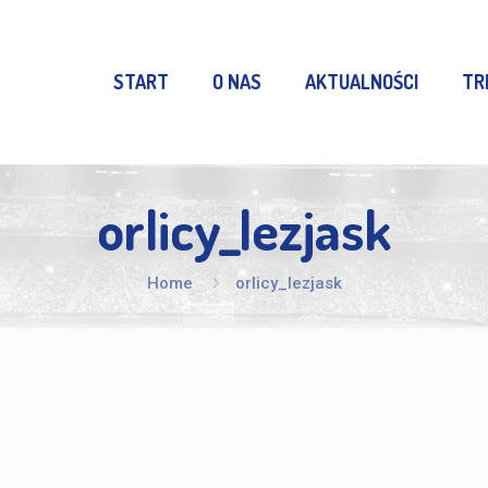
START
O NAS
AKTUALNOŚCI
TR
orlicy_lezjask
Home
orlicy_lezjask